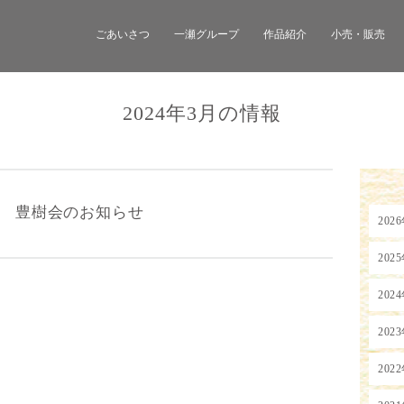
ごあいさつ
一瀬グループ
作品紹介
小売・販売
2024年3月の情報
 豊樹会のお知らせ
202
202
202
202
202