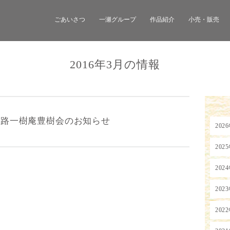
ごあいさつ
一瀬グループ
作品紹介
小売・販売
2016年3月の情報
小路一樹庵豊樹会のお知らせ
202
202
202
202
202