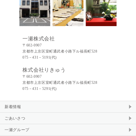
一瀬株式会社
〒602-0907
京都市上京区室町通武者小路下ル福長町528
075－431－5191(代)
株式会社りきゅう
〒602-0907
京都市上京区室町通武者小路下ル福長町528
075－431－5291(代)
新着情報
ごあいさつ
一瀬グループ