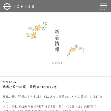
2024.03.25
武者小路一樹庵 豊樹会のお知らせ
春風の候、皆様におかれましては益々ご健勝のこととお慶び申し上げま
す。
さて、弊社では来たる令和
6
年４月
8
日（月）～
12
日（金）の日程で