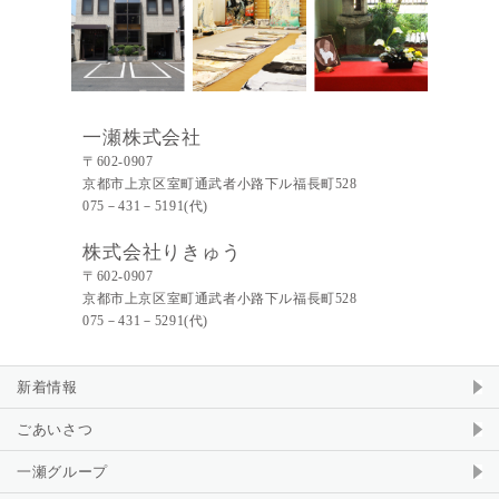
一瀬株式会社
〒602-0907
京都市上京区室町通武者小路下ル福長町528
075－431－5191(代)
株式会社りきゅう
〒602-0907
京都市上京区室町通武者小路下ル福長町528
075－431－5291(代)
新着情報
ごあいさつ
一瀬グループ