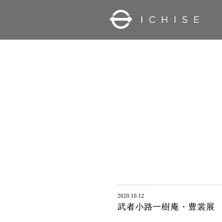
2020.10.12
武者小路一樹庵・豊裳展