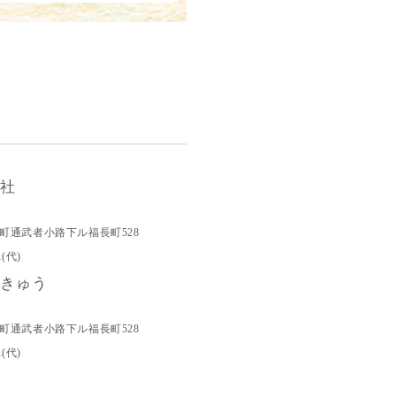
会社
町通武者小路下ル福長町528
1(代)
りきゅう
町通武者小路下ル福長町528
1(代)