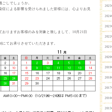
過ごしでしょうか。
202
染症による影響を受けられました皆様には、心よりお見
202
202
ておりますお客様のみを対象と致しまして、
10
月
21
日
202
制にてお承りさせていただきます。
202
202
201
201
201
201
201