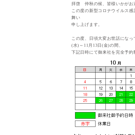
拝啓 仲秋の候、皆様いかがお
この度の新型コロナウイルス感
舞い
申し上げます。
この度、日頃大変お世話になっ
(
水
)
～
11
月
13
日
(
金
)
の間、
下記日時にて御来社を完全予約