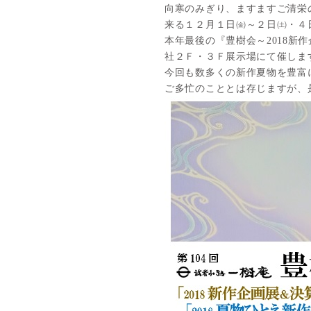
向寒のみぎり、ますますご清栄
来る１２月１日㈮～２日㈯・４
本年最後の『豊樹会～2018新
社２Ｆ・３Ｆ展示場にて催しま
今回も数多くの新作夏物を豊富
ご多忙のこととは存じますが、