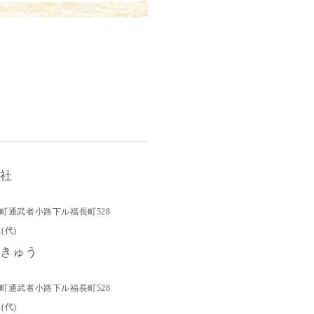
会社
町通武者小路下ル福長町528
1(代)
りきゅう
町通武者小路下ル福長町528
1(代)