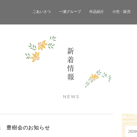
ごあいさつ
一瀬グループ
作品紹介
小売・販売
庵 豊樹会のお知らせ
202