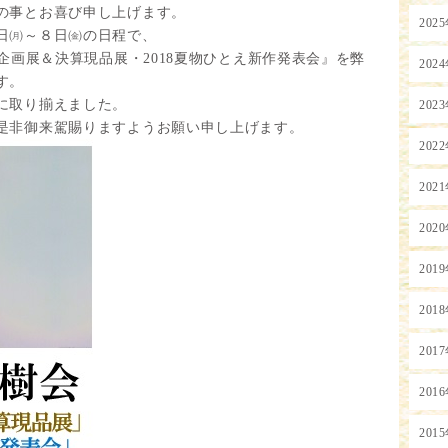
の事とお喜び申し上げます。
202
日㈪～８日㈮の日程で、
作企画展＆決算現品展・2018夏物ひとえ新作発表会』を弊
202
す。
に取り揃えました。
202
是非御来駕賜りますようお願い申し上げます。
202
202
202
201
201
201
201
201