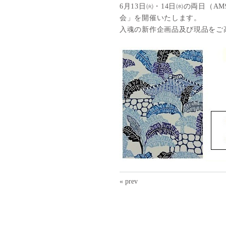
6
月
13
日㈫・
14
日㈬の両日（
AM
会」を開催いたします。
入魂の新作企画品及び現品をご
« prev