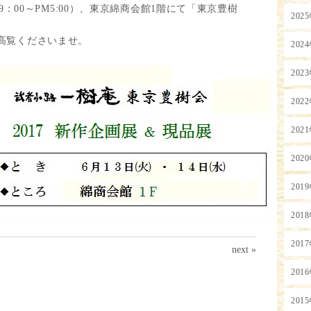
9
：
00
～
PM5:00
）、東京綿商会館
1
階にて「東京豊樹
202
高覧くださいませ。
202
202
202
202
202
201
201
201
next »
201
201