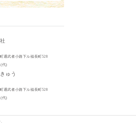
会社
町通武者小路下ル福長町528
1(代)
りきゅう
町通武者小路下ル福長町528
1(代)