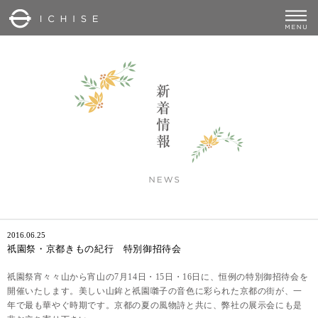
2016.06.25
祇園祭・京都きもの紀行 特別御招待会
祇園祭宵々々山から宵山の
7
月
14
日・
15
日・
16
日に、恒例の特別御招待会を
開催いたします。美しい山鉾と祇園囃子の音色に彩られた京都の街が、一
年で最も華やぐ時期です。京都の夏の風物詩と共に、弊社の展示会にも是