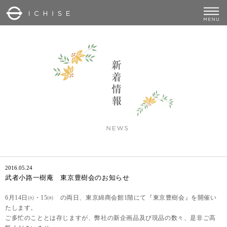
2016.05.24
武者小路一樹庵 東京豊樹会のお知らせ
6月
14
日㈫・
15
㈬ の両日、東京綿商会館
1
階にて『東京豊樹会』を開催い
たします。
ご多忙のこととは存じますが、弊社の新企画品及び現品の数々、是非ご高